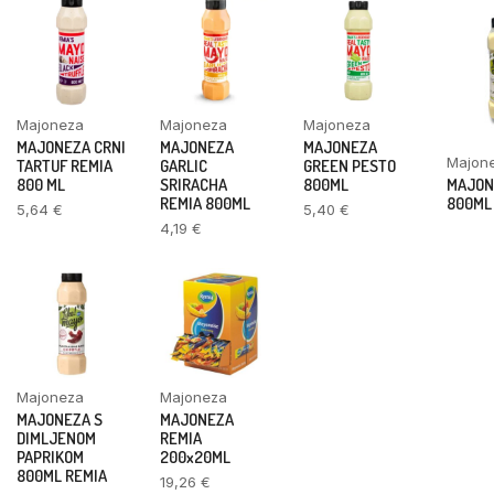
Majoneza
Majoneza
Majoneza
MAJONEZA CRNI
MAJONEZA
MAJONEZA
Majon
TARTUF REMIA
GARLIC
GREEN PESTO
MAJONE
800 ML
SRIRACHA
800ML
800ML
REMIA 800ML
5,64
€
5,40
€
4,19
€
Majoneza
Majoneza
MAJONEZA S
MAJONEZA
DIMLJENOM
REMIA
PAPRIKOM
200x20ML
800ML REMIA
19,26
€