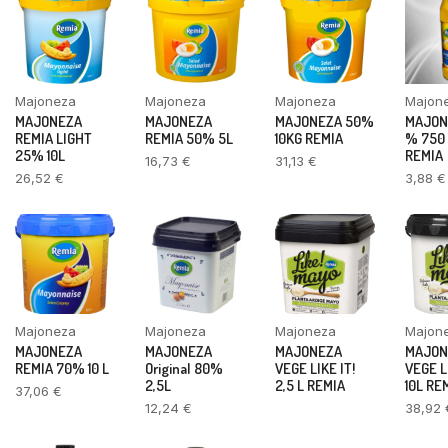
Majoneza
Majoneza
Majoneza
Majon
MAJONEZA
MAJONEZA
MAJONEZA 50%
MAJON
REMIA LIGHT
REMIA 50% 5L
10KG REMIA
% 750
25% 10L
REMIA
16,73
€
31,13
€
26,52
€
3,88
€
Majoneza
Majoneza
Majoneza
Majon
MAJONEZA
MAJONEZA
MAJONEZA
MAJON
REMIA 70% 10 L
Original 80%
VEGE LIKE IT!
VEGE L
2,5L
2,5 L REMIA
10L RE
37,06
€
12,24
€
38,92