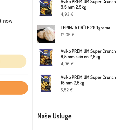
Aviko PREMIUM Super Crunch
9,5 mm 2,5kg
4,93
€
ht now
LEPINJA OR˘LE 200grama
12,05
€
Aviko PREMIUM Super Crunch
9,5 mm skin on 2,5kg
u
4,96
€
Aviko PREMIUM Super Crunch
15 mm 2,5kg
5,52
€
Naše Usluge