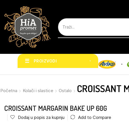
☰
PROIZVODI
˅
CROISSANT 
Početna
Kolači i slastice
Ostalo
CROISSANT MARGARIN BAKE UP 60G
Dodaj u popis za kupnju
Add to Compare