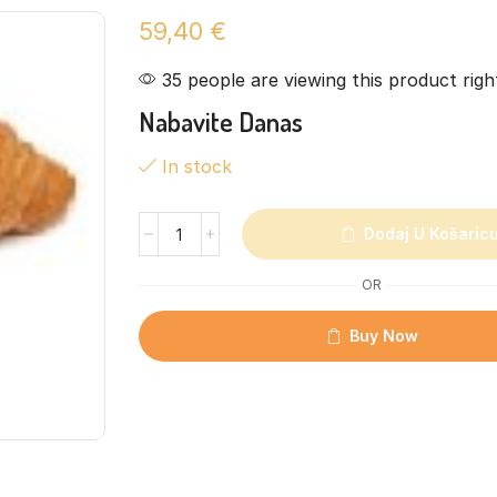
59,40
€
35 people are viewing this product rig
Nabavite Danas
In stock
Dodaj U Košaric
OR
Buy Now