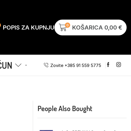
0
POPIS ZA KUPNJU
KOŠARICA
0,00
€
ČUN
Zovite +385 91 559 5775
People Also Bought