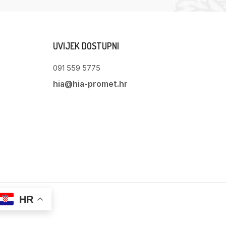
UVIJEK DOSTUPNI
091 559 5775
hia@hia-promet.hr
HR