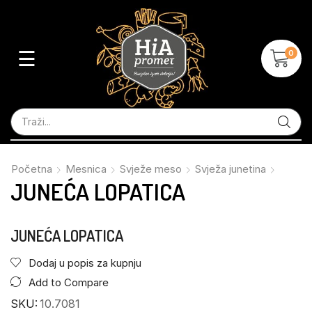
☰
0
Početna
Mesnica
Svježe meso
Svježa junetina
JUNEĆA LOPATICA
JUNEĆA LOPATICA
Dodaj u popis za kupnju
Add to Compare
SKU:
10.7081