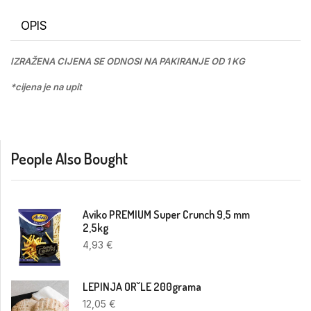
OPIS
IZRAŽENA CIJENA SE ODNOSI NA PAKIRANJE OD 1 KG
*cijena je na upit
People Also Bought
Aviko PREMIUM Super Crunch 9,5 mm
2,5kg
4,93
€
LEPINJA OR˘LE 200grama
12,05
€