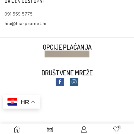
UVIJEK DOSTUPNI
091 559 5775
hia@hia-promet.hr
OPCIJE PLAĆANJA
DRUŠTVENE MREŽE
HR
0