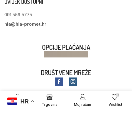
UVIJEK DOSTUPNI
091 559 5775
hia@hia-promet.hr
OPCIJE PLAĆANJA
DRUŠTVENE MREŽE
0
HR
Početna
Trgovina
Moj račun
Wishlist