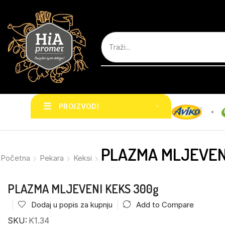
☰
PROIZVODI
˅
PLAZMA MLJEVEN
Početna
Pekara
Keksi
PLAZMA MLJEVENI KEKS 300g
Dodaj u popis za kupnju
Add to Compare
SKU:
K1.34