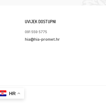
UVIJEK DOSTUPNI
091 559 5775
hia@hia-promet.hr
HR