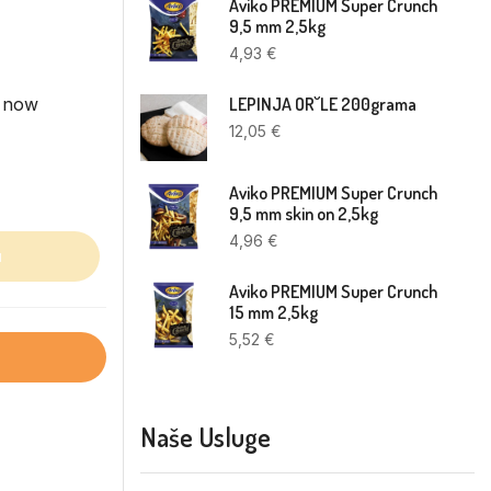
Aviko PREMIUM Super Crunch
9,5 mm 2,5kg
4,93
€
t now
LEPINJA OR˘LE 200grama
12,05
€
Aviko PREMIUM Super Crunch
9,5 mm skin on 2,5kg
4,96
€
u
Aviko PREMIUM Super Crunch
15 mm 2,5kg
5,52
€
Naše Usluge