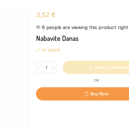
3,52
€
8 people are viewing this product righ
Nabavite Danas
In stock
Dodaj U Košaric
OR
Buy Now