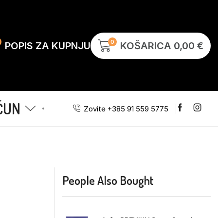
0
POPIS ZA KUPNJU
KOŠARICA
0,00
€
ČUN
Zovite +385 91 559 5775
People Also Bought