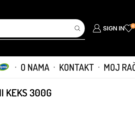
0
SIGN IN
O NAMA
KONTAKT
MOJ RA
I KEKS 300G