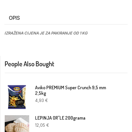
OPIS
IZRAŽENA CIJENA JE ZA PAKIRANJE OD 1 KG
People Also Bought
Aviko PREMIUM Super Crunch 9,5 mm
2,5kg
4,93
€
LEPINJA OR˘LE 200grama
12,05
€