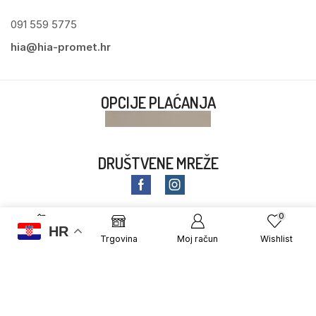
091 559 5775
hia@hia-promet.hr
OPCIJE PLAĆANJA
DRUŠTVENE MREŽE
0
HR
Početna
Trgovina
Moj račun
Wishlist