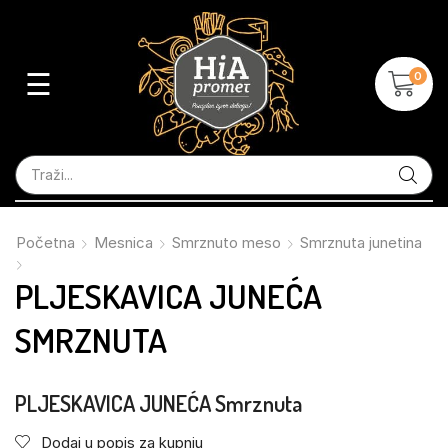
☰
0
Početna
Mesnica
Smrznuto meso
Smrznuta junetina
PLJESKAVICA JUNEĆA
SMRZNUTA
PLJESKAVICA JUNEĆA Smrznuta
Dodaj u popis za kupnju