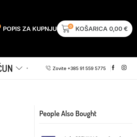
0
POPIS ZA KUPNJU
KOŠARICA
0,00
€
ČUN
Zovite +385 91 559 5775
People Also Bought