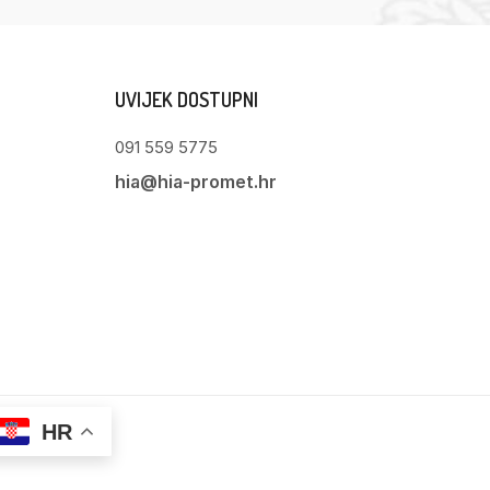
UVIJEK DOSTUPNI
091 559 5775
hia@hia-promet.hr
HR