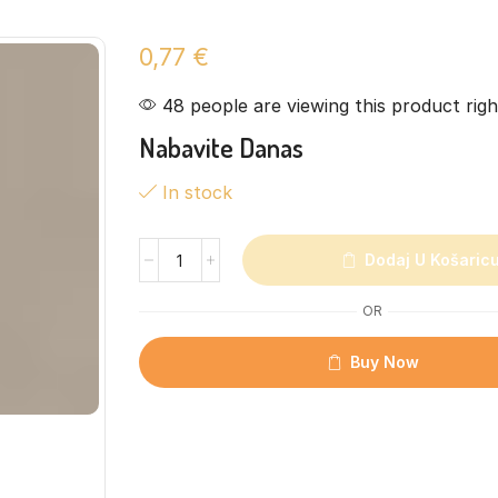
0,77
€
48 people are viewing this product rig
Nabavite Danas
In stock
Dodaj U Košaric
OR
Buy Now