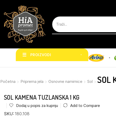
☰
PROIZVODI
˅
SOL 
Početna
Priprema jela
Osnovne namirnice
Sol
SOL KAMENA TUZLANSKA 1 KG
Dodaj u popis za kupnju
Add to Compare
SKU:
180.108