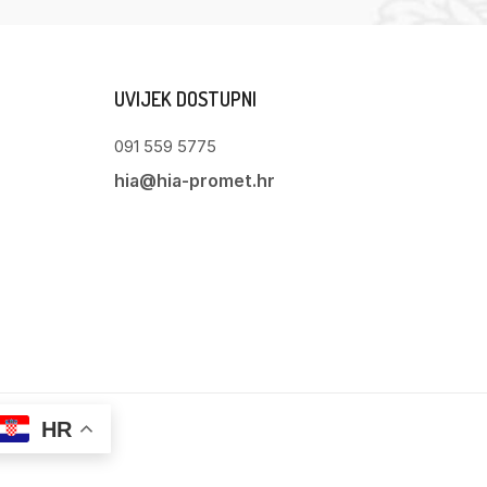
UVIJEK DOSTUPNI
091 559 5775
hia@hia-promet.hr
HR