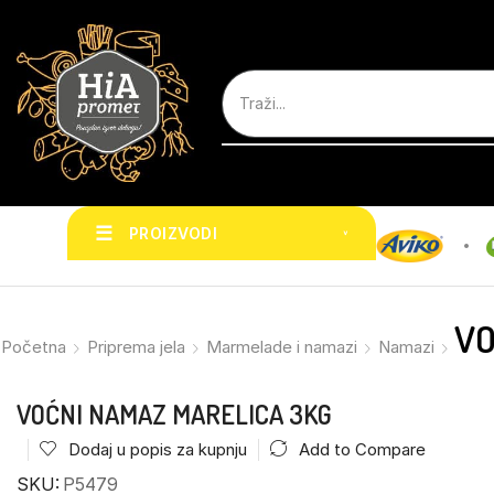
☰
PROIZVODI
˅
VO
Početna
Priprema jela
Marmelade i namazi
Namazi
VOĆNI NAMAZ MARELICA 3KG
Dodaj u popis za kupnju
Add to Compare
SKU:
P5479