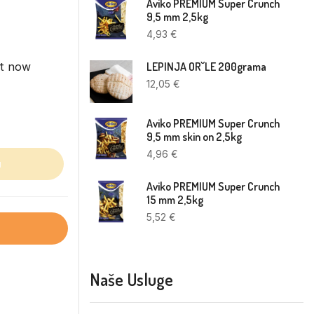
Aviko PREMIUM Super Crunch
9,5 mm 2,5kg
4,93
€
ht now
LEPINJA OR˘LE 200grama
12,05
€
Aviko PREMIUM Super Crunch
9,5 mm skin on 2,5kg
4,96
€
u
Aviko PREMIUM Super Crunch
15 mm 2,5kg
5,52
€
Naše Usluge