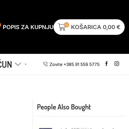
0
POPIS ZA KUPNJU
KOŠARICA
0,00
€
ČUN
Zovite +385 91 559 5775
People Also Bought