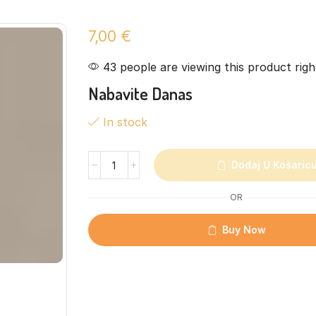
7,00
€
43 people are viewing this product rig
Nabavite Danas
In stock
Dodaj U Košaric
OR
Buy Now